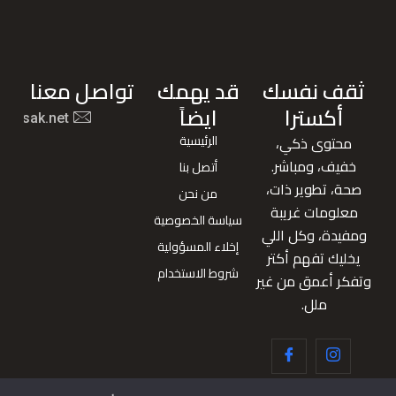
ثقف نفسك
قد يهمك
تواصل معنا
أكسترا
ايضاً
nafsak.net
الرئيسية
محتوى ذكي،
خفيف، ومباشر.
أتصل بنا
صحة، تطوير ذات،
من نحن
معلومات غريبة
سياسة الخصوصية
ومفيدة، وكل اللي
إخلاء المسؤولية
يخليك تفهم أكتر
شروط الاستخدام
وتفكر أعمق من غير
ملل.