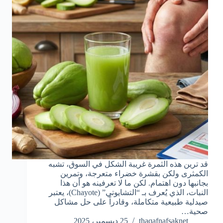
قد ترين هذه الثمرة غريبة الشكل في السوق، تشبه
الكمثرى ولكن بقشرة خضراء متعرجة، وتمرين
بجانبها دون اهتمام. لكن ما لا تعرفينه هو أن هذا
النبات، الذي يُعرف بـ “التشايوتي” (Chayote)، يعتبر
صيدلية طبيعية متكاملة، وقادراً على حل مشاكل
صحية…
thaqafnafsaknet
25 ديسمبر، 2025