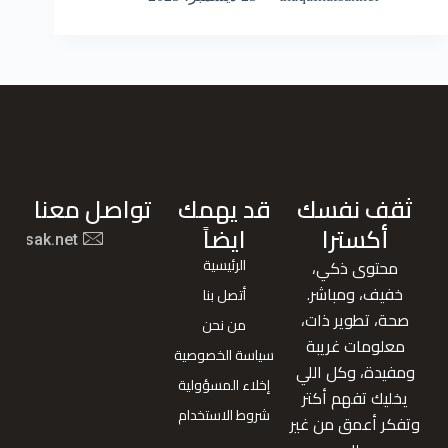
ثقف نفسك
قد يهمك
تواصل معنا
أكسترا
ايضاً
nafsak.net
الرئيسية
محتوى ذكي،
خفيف، ومباشر.
أتصل بنا
صحة، تطوير ذات،
من نحن
معلومات غريبة
سياسة الخصوصية
ومفيدة، وكل اللي
إخلاء المسؤولية
يخليك تفهم أكتر
شروط الاستخدام
وتفكر أعمق من غير