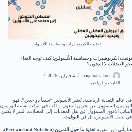
توقيت الكربوهيدرات وحساسية الأنسولين
توقيت الكربوهيدرات وحساسية الأنسولين: كيف توجه الغذاء
نحو العضلات لا الدهون؟
thaqafnafsaknet
4 فبراير، 2026
الدايت والرياضية
في عالم التغذية الرياضية، يُعتبر الأنسولين “سيفاً ذو حدين”. فهو
الهرمون المسؤول عن تخزين الدهون، ولكنه في الوقت نفسه الهرمون
البنائي الأقوى المسؤول عن نقل المغذيات إلى العضلات. السر لا يكمن
في تجنب الأنسولين، بل في
التوقيت
.
هنا يأتي دور مفهوم
تغذية ما حول التمرين (Peri-workout Nutrition)
،