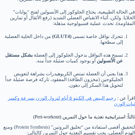
في الحالة الطبيعية، يحتاج الجلوكوز إلى الأنسولين لفتح “بوابات”
الخلايا. ولكن، أثناء الانقباض العضلي الشديد (رفع الأثقال أو تمارين
المقاومة)، تحدث عملية فسيولوجية مذهلة:
تتحرك نواقل خاصة تسمى
(GLUT4)
من داخل الخلية العضلية
إلى سطحها.
تسمح هذه النواقل بدخول الجلوكوز إلى العضلة
بشكل مستقل
عن الأنسولين
أو بوجود كميات ضئيلة جداً منه.
هذا يعني أن العضلة تمتص الكربوهيدرات بشراهة لتعويض
الجليكوجين (مخزون الطاقة) المفقود، تاركة فرصة ضئيلة جداً
لتحويل هذا السكر إلى دهون.
اقرأ عن :
رجيم البيض في الكيتو ٥ أيام لنزول الوزن بسرعة وكسر
ثبات الوزن
ثالثاً: استراتيجية تغذية ما حول التمرين (Peri-workout)
لتحقيق أقصى استفادة من “تخليق البروتين” (Protein Synthesis) ومنع
الهدم العضلي، يجب تقسيم التغذية حول التمرين كالتالي: