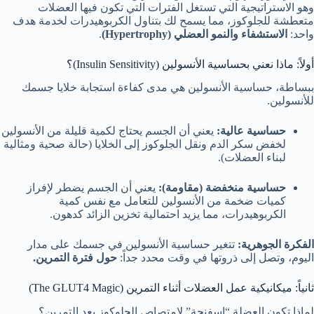
وهو الاستراتيجية التي تستغل الفترات التي تكون فيها العضلات
متعطشة للجلوكوز، مما يسمح لك بتناول الكربوهيدرات لخدمة هدف
واحد:
الاستشفاء والنمو العضلي (Hypertrophy)
.
أولاً: ماذا نعني بحساسية الأنسولين (Insulin Sensitivity)؟
ببساطة، حساسية الأنسولين هي مدى كفاءة استجابة خلايا جسمك
للأنسولين.
حساسية عالية:
يعني أن الجسم يحتاج لكمية قليلة من الأنسولين
لخفض سكر الدم ونقل الجلوكوز إلى الخلايا (حالة صحية ومثالية
لبناء العضلات).
حساسية منخفضة (مقاومة):
يعني أن الجسم يضطر لإفراز
كميات ضخمة من الأنسولين للتعامل مع نفس كمية
الكربوهيدرات، مما يزيد احتمالية تخزين الزائد كدهون.
الفكرة الجوهرية:
تتغير حساسية الأنسولين في جسمك على مدار
اليوم، وتصل إلى ذروتها في وقت محدد جداً:
حول فترة التمرين.
ثانياً: ميكانيكية عمل العضلات أثناء التمرين (The GLUT4 Magic)
لماذا تكون العضلة “إسفنجة” لامتصاص الجلوكوز بعد التمرين؟