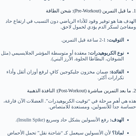
1. ما قبل التمرين (Pre-Workout): شحن الطاقة
الهدف هنا هو توفير وقود للأداء الرياضي دون التسبب في ارتفاع حاد
ومفاجئ لسكر الدم يؤدي لخمول لاحق.
التوقيت:
1-2 ساعة قبل التمرين.
نوع الكربوهيدرات:
معقدة أو متوسطة المؤشر الجلايسيمي (مثل
الشوفان، البطاطا الحلوة، الأرز البني).
الفائدة:
ضمان مخزون جليكوجين كافٍ لرفع أوزان أثقل وأداء
تكرارات أكثر.
2. ما بعد التمرين مباشرة (Post-Workout): النافذة الذهبية
هذه هي أهم مرحلة في “توقيت الكربوهيدرات”. العضلات الآن فارغة،
حساسة جداً للأنسولين، ومستعدة للامتصاص.
الهدف:
رفع الأنسولين بشكل حاد وسريع (Insulin Spike).
لماذا؟
لأن الأنسولين سيعمل كـ “شاحنة نقل” تحمل الأحماض