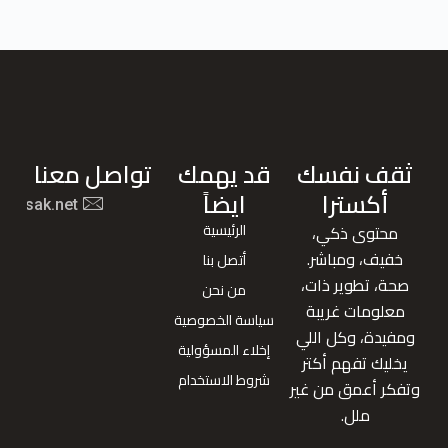
ثقف نفسك
قد يهمك
تواصل معنا
أكسترا
ايضاً
nafsak.net
الرئيسية
محتوى ذكي،
خفيف، ومباشر.
أتصل بنا
صحة، تطوير ذات،
من نحن
معلومات غريبة
سياسة الخصوصية
ومفيدة، وكل اللي
إخلاء المسؤولية
يخليك تفهم أكتر
شروط الاستخدام
وتفكر أعمق من غير
ملل.