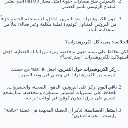
الأنسولين يفتح مسارات خلوية (مثل مسار mTOR) الذي يعتبر
المفتاح الرئيسي للنمو العضلي.
بدون الكربوهيدرات بعد التمرين الشاق، قد يستخدم الجسم جزءاً
من البروتين المتناول كوقود (عملية مكلفة وغير فعالة) بدلاً من
استخدامه للبناء.
الخلاصة: متى تأكل الكربوهيدرات؟
لكي تحافظ على نسبة دهون منخفضة وتزيد من الكتلة العضلية، اجعل
استهلاكك للكربوهيدرات “استراتيجياً”:
ركز الكربوهيدرات حول التمرين:
اجعل 40-60% من حصتك
اليومية من الكربوهيدرات في وجبتي قبل وبعد التمرين.
باقي اليوم:
ركز على البروتين، الدهون الصحية، والخضروات،
للحفاظ على مستويات أنسولين مستقرة ومنخفضة، مما يشجع
الجسم على حرق الدهون كوقود في أوقات الراحة.
استغل الحساسية:
تذكر أن العضلة المجهدة هي عضلة “جائعة”
وليست “مخزنة للدهون”.