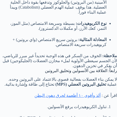
الأمينية (من البروتين) والجلوكوز وتدفعها بقوة داخل الخلية
العضلية. هذا يوقف عملية الهدم العضلي (Catabolism) ويبدأ
عملية البناء فوراً.
نوع الكربوهيدرات:
بسيطة وسريعة الامتصاص (مثل الموز،
التمر، كعك الأرز، أو مكملات الدكستروز).
المعادلة المثالية:
بروتين سريع الامتصاص (واي بروتين) +
كربوهيدرات سريعة الامتصاص.
ملاحظة:
الخوف من السكر في هذه الوجبة تحديداً غير مبرر للرياضي،
لأن الجسم سيعطي الأولوية لملء مخازن العضلات (الجليكوجين) قبل
أن يفكر في تخزين الدهون.
رابعاً: العلاقة بين الأنسولين وتخليق البروتين
لا يمكن بناء العضلات بفعالية قصوى بالاعتماد على البروتين وحده.
عملية
تخليق البروتين العضلي (MPS)
تحتاج إلى طاقة وإشارة بدائية.
اقرأ عن :
ألذ وأقوى ١٠ أطعمة لحرق دهون البطن
تناول الكربوهيدرات يرفع الأنسولين.