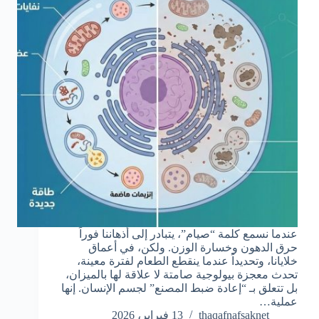
عندما نسمع كلمة “صيام”، يتبادر إلى أذهاننا فوراً
حرق الدهون وخسارة الوزن. ولكن، في أعماق
خلايانا، وتحديداً عندما ينقطع الطعام لفترة معينة،
تحدث معجزة بيولوجية صامتة لا علاقة لها بالميزان،
بل تتعلق بـ “إعادة ضبط المصنع” لجسم الإنسان. إنها
عملية…
thaqafnafsaknet
13 فبراير، 2026