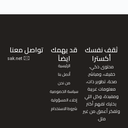
ثقف نفسك
قد يهمك
تواصل معنا
أكسترا
ايضاً
nafsak.net
الرئيسية
محتوى ذكي،
خفيف، ومباشر.
أتصل بنا
صحة، تطوير ذات،
من نحن
معلومات غريبة
سياسة الخصوصية
ومفيدة، وكل اللي
إخلاء المسؤولية
يخليك تفهم أكتر
شروط الاستخدام
وتفكر أعمق من غير
ملل.