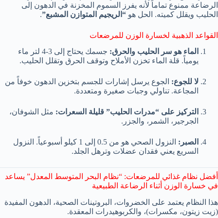
الرضاعة ممنوع تماماً لأنه يفرز السموم المخزنة في الدهون إلى
الحليب ويقلل كميته. الحل هو
“الريجيم المتوازن المشبع”
.
القواعد الذهبية لخسارة الوزن للمرضعات
الماء هو سر الحليب والحرق:
جسمك يحتاج إلى 3-4 لتر ماء
يومياً. قلة الماء تخزن الأملاح وتوقف الحرق وتقلل الحليب.
لا للجوع:
الجوع يرسل إشارات للجسم بتخزين الدهون خوفاً من
المجاعة. تناولي وجبات صغيرة ومتعددة.
التركيز على “مدرات الحليب” قليلة السعرات:
مثل الشوفان،
الجرجير، الشمر، والجزر.
الصبر:
النزول الصحي هو من 0.5 إلى 1 كيلو أسبوعياً. النزول
السريع يعني فقدان عضلات وترهل الجلد.
أفضل نظام غذائي للمرضعات: “نظام البحر المتوسط المعدل” يساعد
في خسارة الوزن أثناء الرضاعة الطبيعية
هذا النظام يعتمد على الخضروات، البروتينات الصحية، الدهون المفيدة
(زيت زيتون، مكسرات)، والكربوهيدرات المعقدة.