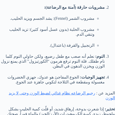
مشروبات حارقة (آمنة مع الرضاعة):
مشروب الشمر (Fennel): يشد الجسم ويزيد الحليب.
مشروب الحلبة (بدون عسل أسود كثير): تزيد الحليب
وتنقي الدم.
الزنجبيل والقرفة (باعتدال).
النوم:
نعلم أنه صعب مع طفل رضيع، ولكن حاولي النوم كلما
نام طفلك. قلة النوم ترفع هرمون “الكورتيزول” الذي يمنع نزول
الوزن ويخزن الدهون في البطن.
تجهيز الوجبات:
الجوع المفاجئ هو عدوك، جهزي الخضروات
مغسولة ومقطعة في الثلاجة لتكوني جاهزة عند الجوع.
المزيد عن :
رجيم الرضاعه نظام غذائي لضبط الوزن وحتى لا يزيد
الوزن
تحذير:
إذا شعرتِ بدوخة، إرهاق شديد، أو قلّت كمية الحليب بشكل
ملحوظ، زيدي كمية الكربوهيدرات (الأرز/الخبز) والماء فوراً. صحتك