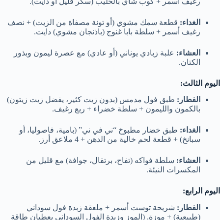
رغيف أسمر + كوب شاي بالحليب (سكر قليل أو دايت).
الغداء:
قطعة سمك مشوي (أو تونة مصفاة من الزيت) + نصف
رغيف أسمر + سلطة بابا غنوج (باذنجان مشوي) دايت.
العشاء:
علبة زبادي يوناني (أو عادي) مع عصرة ليمون وبذور
الكتان.
اليوم الثالث:
الفطار:
طبق فول مدمس (بدون زيت كثير، يفضل زيت زيتون)
بالكمون والليمون + سلطة خضراء + ربع رغيف.
الغداء:
طبق خضار مطبوخ “ني في ني” (بامية، فاصوليا، أو
سبانخ) + قطعة لحم خالية من الدهن + 4 ملاعق أرز.
العشاء:
سلطة فواكه (تفاح، برتقال، جوافة) مع قليل من
المكسرات النيئة.
اليوم الرابع:
الفطار:
شريحة توست أسمر + ملعقة زبدة فول سوداني
(طبيعية) + موزة. (الموز وزبدة الفول السوداني يعطيان طاقة