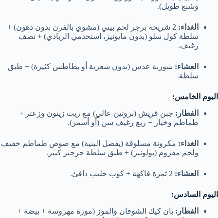
وشبع طويل).
الغداء:
2 شريحة برجر لحم بيتي (مشوي بالفرن بدون دهون) +
سلطة كول سلو (بدون مايونيز، استخدمي الزبادي) + نصف
رغيف.
العشاء:
شوربة عدس (بدون شعرية أو بطاطس كثيرة) + طبق
سلطة.
اليوم الخامس:
الفطار:
جبن قريش (بروتين عالي) مع زيت زيتون وزعتر +
طماطم وخيار + ربع رغيف سن (أو أسمر).
الغداء:
مكرونة مسلوقة (يفضل البنية) مع صوص طماطم خفيف
ولحم مفروم (بولونيز) + طبق سلطة جرجير كبير.
العشاء:
2 ثمرة فاكهة + كوب حليب دافئ.
اليوم السادس:
الفطار:
بان كيك الشوفان والموز (موزة مهروسة + بيضة +