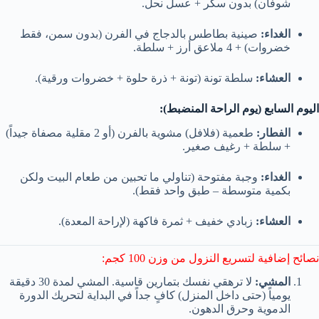
شوفان) بدون سكر + عسل نحل.
الغداء:
صينية بطاطس بالدجاج في الفرن (بدون سمن، فقط
خضروات) + 4 ملاعق أرز + سلطة.
العشاء:
سلطة تونة (تونة + ذرة حلوة + خضروات ورقية).
اليوم السابع (يوم الراحة المنضبط):
الفطار:
طعمية (فلافل) مشوية بالفرن (أو 2 مقلية مصفاة جيداً)
+ سلطة + رغيف صغير.
الغداء:
وجبة مفتوحة (تناولي ما تحبين من طعام البيت ولكن
بكمية متوسطة – طبق واحد فقط).
العشاء:
زبادي خفيف + ثمرة فاكهة (لإراحة المعدة).
نصائح إضافية لتسريع النزول من وزن 100 كجم:
المشي:
لا ترهقي نفسك بتمارين قاسية. المشي لمدة 30 دقيقة
يومياً (حتى داخل المنزل) كافٍ جداً في البداية لتحريك الدورة
الدموية وحرق الدهون.