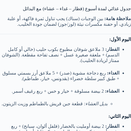
جدول غذائي لمدة أسبوع (فطار – غداء – عشاء) مع البدائل
ملاحظة هامة:
بين الوجبات (سناك) يجب تناول ثمرة فاكهة، أو علبة
زبادي، أو حفنة مكسرات نيئة (لوز/جوز) لضمان جودة الحليب.
اليوم الأول:
الفطار:
3 ملاعق شوفان مطبوخ بكوب حليب (خالي أو كامل
الدسم) + ملعقة صغيرة عسل + نصف تفاحة مقطعة. (الشوفان
ممتاز لزيادة الحليب).
الغداء:
ربع دجاجة مشوية (صدر) + 5 ملاعق أرز بسمتي مسلوق
+ طبق كبير سلطة خضراء (بقدونس، خيار، طماطم).
العشاء:
2 بيضة مسلوقة + خيار و خس + ربع رغيف أسمر.
بديل العشاء:
قطعة جبن قريش بالطماطم وزيت الزيتون.
اليوم الثاني:
الفطار:
2 بيضة أومليت بالخضار (فلفل ألوان، سبانخ) + ربع