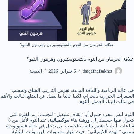
علاقة الحرمان من النوم بالتستوستيرون وهرمون النمو؟
علاقة الحرمان من النوم بالتستوستيرون وهرمون النمو؟
thaqafnafsaknet
6 فبراير، 2026
الصحة
في عالم الرياضة واللياقة البدنية، نقدس التدريب الشاق ونحسب
السعرات الحرارية بالجرام، لكننا غالباً ما نغفل عن الضلع الثالث والأهم
في مثلث البناء العضل:
النوم
.
النوم ليس مجرد خمول أو “إيقاف تشغيل” للجسم؛ إنه الفترة التي
يتحول فيها جسمك إلى
ورشة بناء بيوكيميائية
. عند النوم لأقل من 6
ساعات، أنت لا تشعر بالتعب فحسب، بل تدخل في حالة فسيولوجية
تسمى “الهدم الكيميائي”، حيث تنهار مستويات الهرمونات البنائية