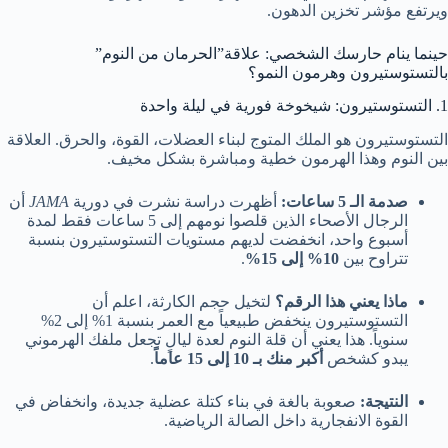
ويرتفع مؤشر تخزين الدهون.
حينما ينام حارسك الشخصي: علاقة”الحرمان من النوم”
بالتستوستيرون وهرمون النمو؟
1. التستوستيرون: شيخوخة فورية في ليلة واحدة
التستوستيرون هو الملك المتوج لبناء العضلات، القوة، والحرق. العلاقة
بين النوم وهذا الهرمون خطية ومباشرة بشكل مخيف.
صدمة الـ 5 ساعات:
أظهرت دراسة نشرت في دورية
JAMA
أن
الرجال الأصحاء الذين قلصوا نومهم إلى 5 ساعات فقط لمدة
أسبوع واحد، انخفضت لديهم مستويات التستوستيرون بنسبة
تتراوح بين
10% إلى 15%
.
ماذا يعني هذا الرقم؟
لتخيل حجم الكارثة، اعلم أن
التستوستيرون ينخفض طبيعياً مع العمر بنسبة 1% إلى 2%
سنوياً. هذا يعني أن قلة النوم لعدة ليالٍ تجعل ملفك الهرموني
يبدو كشخص
أكبر منك بـ 10 إلى 15 عاماً
.
النتيجة:
صعوبة بالغة في بناء كتلة عضلية جديدة، وانخفاض في
القوة الانفجارية داخل الصالة الرياضية.