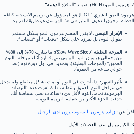
2. هرمون النمو (HGH): ضياع “النافذة الذهبية”
هرمون النمو البشري (HGH) هو المسؤول عن ترميم الأنسجة، كثافة
العظام، وحرق الدهون. المثير في هذا الهرمون هو طريقة إفرازه.
الإفراز النبضي:
لا يفرز الجسم هرمون النمو بشكل مستمر
طوال اليوم، بل يفرزه على شكل “دفعات” أو “نبضات”.
الموجة البطيئة (Slow Wave Sleep):
ما يقارب
70% إلى 80%
من إجمالي هرمون النمو اليومي يتم إفرازه أثناء مرحلة “النوم
العميق” (الموجات البطيئة)، وتحديداً في أول دورة نوم (بعد
حوالي ساعة من الغفوة).
تأثير السهر:
إذا تأخرت في النوم أو نمت بشكل متقطع ولم تدخل
في مراحل النوم العميق بانتظام، فإنك تفوت هذه “النبضات”
الهرمونية تماماً. النوم لأقل من 6 ساعات يعني ببساطة أنك
حذفت الجزء الأكبر من عملية الترميم اليومية.
اقرأ عن :
زيادة هرمون التستوستيرون لدى الرجال
3. الكورتيزول: عدو العضلات الأول