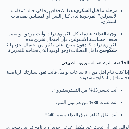
مرحلة ما قبل السكري:
هذا الانخفاض يحاكي حالة “مقاومة
الأنسولين” الموجودة لدى كبار السن أو المصابين بمقدمات
السكري.
توجيه الغذاء:
عندما تأكل الكربوهيدرات وأنت مرهق، وبسبب
ضعف حساسية الأنسولين، فإن احتمال تخزين هذه
الكربوهيدرات كـ
دهون
يصبح أعلى بكثير من احتمال تخزينها كـ
جليكوجين
داخل العضلات (وهو الوقود الذي تحتاجه للتمرين).
الخلاصة: النوم هو الستيرويد الطبيعي
إذا كنت تنام أقل من 7-8 ساعات يومياً، فأنت تقود سيارتك الرياضية
(جسمك) والمكابح مشدودة.
أنت تخسر
15%
من التستوستيرون.
أنت تفوت
80%
من هرمون النمو.
أنت تقلل كفاءة حرق الغذاء بنسبة
40%
.
لذلك، قبل أن تبحث عن مكمل غذائي جديد أو برنامج تدريبي سحري،