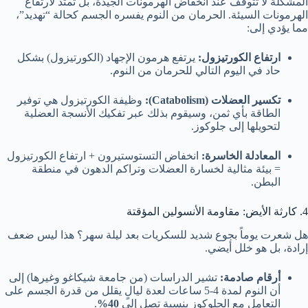
المشكلة لا تتوقف عند انخفاض الهرمونات الجيدة، بل تمتد لارتفاع
الهرمونات السيئة. الحرمان من النوم يفسره الجسم كحالة “تهديد”،
مما يؤدي إلى:
ارتفاع الكورتيزول:
يرتفع هرمون الإجهاد (الكورتيزول) بشكل
حاد في اليوم التالي للحرمان من النوم.
تكسير العضلات (Catabolism):
وظيفة الكورتيزول هي توفير
الطاقة بأي ثمن، وسيقوم بذلك عبر تفكيك الأنسجة العضلية
لتحويلها إلى جلوكوز.
المعادلة الخاسرة:
انخفاض التستوستيرون + ارتفاع الكورتيزول
= بيئة مثالية لخسارة العضلات وتراكم الدهون في منطقة
البطن.
4. كارثة الأيض: مقاومة الأنسولين المؤقتة
هل شعرت يوماً بجوع شديد للسكريات بعد ليلة سهر؟ هذا ليس ضعف
إرادة، بل هو خلل أيضي.
أرقام صادمة:
تشير الدراسات (من جامعة شيكاغو وغيرها) إلى
أن النوم لمدة 4-5 ساعات لعدة ليالٍ يقلل من قدرة الجسم على
التعامل مع الجلوكوز بنسبة تصل إلى
40%
.