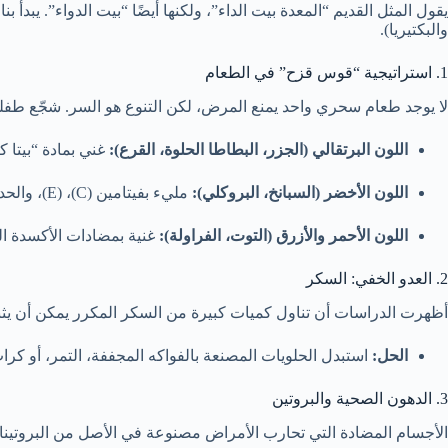
يقول المثل القديم “المعدة بيت الداء”، ولكنها أيضًا “بيت الدواء”. يبدأ ب
والبكتيريا).
1. استراتيجية “قوس قزح” في الطعام
لا يوجد طعام سحري واحد يمنع المرض، لكن التنوع هو السر. شجّع طفل
اللون البرتقالي (الجزر، البطاطا الحلوة، القرع):
غني بمادة “بيتا كاروتين” التي يحولها الجسم إ
اللون الأخضر (السبانخ، البروكلي):
مليء بفيتامين (C)، (E)، والحديد.
اللون الأحمر والأزرق (التوت، الفراولة):
غنية بمضادات الأكسدة الت
2. العدو الخفي: السكر
أظهرت الدراسات أن تناول كميات كبيرة من السكر المكرر يمكن أن يثبط ع
الحل:
استبدل الحلويات المصنعة بالفواكه المجففة، التمر، أو كرات
3. الدهون الصحية والبروتين
الأجسام المضادة التي تحارب الأمراض مصنوعة في الأصل من البروتينا