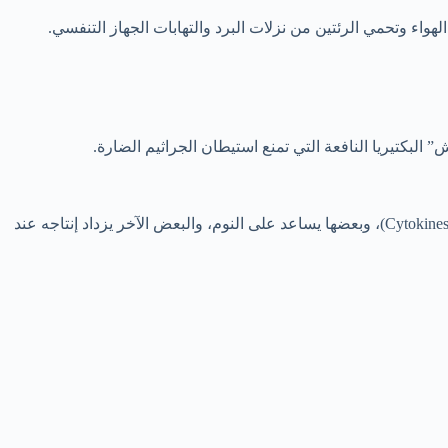
هواء وتحمي الرئتين من نزلات البرد والتهابات الجهاز التنفسي.
 البكتيريا النافعة التي تمنع استيطان الجراثيم الضارة.
أثناء النوم، لا يتوقف جسم طفلك عن العمل، بل يبدأ أهم عمليات “الصيانة”. خلال النوم العميق، يطلق الجسم بروتينات تسمى “السيتوكينات” (Cytokines)، وبعضها يساعد على النوم، والبعض الآخر يزداد إنتاجه عند