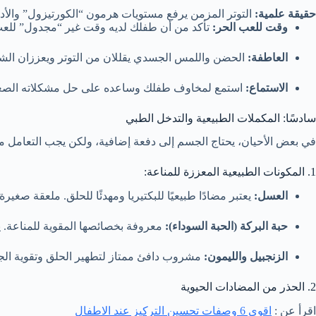
حقيقة علمية:
التوتر المزمن يرفع مستويات هرمون “الكورتيزول” والأد
وقت للعب الحر:
تأكد من أن طفلك لديه وقت غير “مجدول” للعب
العاطفة:
الحضن واللمس الجسدي يقللان من التوتر ويعززان الشعور
الاستماع:
استمع لمخاوف طفلك وساعده على حل مشكلاته الصغيرة
سادسًا: المكملات الطبيعية والتدخل الطبي
في بعض الأحيان، يحتاج الجسم إلى دفعة إضافية، ولكن يجب التعامل مع
1. المكونات الطبيعية المعززة للمناعة:
العسل:
يعتبر مضادًا طبيعيًا للبكتيريا ومهدئًا للحلق. ملعقة صغي
حبة البركة (الحبة السوداء):
معروفة بخصائصها المقوية للمناعة.
الزنجبيل والليمون:
مشروب دافئ ممتاز لتطهير الحلق وتقوية ال
2. الحذر من المضادات الحيوية
اقرأ عن :
اقوى 6 وصفات تحسين التركيز عند الاطفال