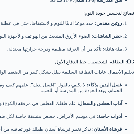
سن المدرسة (6-13 سنة):
9-11 ساعة.
نصائح لتحسين جودة النوم:
روتين مقدس:
حدد موعدًا ثابتًا للنوم والاستيقاظ، حتى في عطلة ن
حظر الشاشات:
الضوء الأزرق المنبعث من الهواتف والأجهزة الل
بيئة هادئة:
تأكد من أن الغرفة مظلمة ودرجة حرارتها معتدلة.
ثالثًا: النظافة الشخصية.. خط الدفاع الأول
تعليم الأطفال عادات النظافة السليمة يقلل بشكل كبير من الضغط الو
غسل اليدين بذكاء:
لا تكتفِ بالقول “اغسل يديك”. علمهم
كيف
و
م
الحمام، وبعد العودة من المدرسة أو اللعب.
آداب العطس والسعال:
علم طفلك العطس في مرفقه (الكوع) وليس 
أدوات خاصة:
في موسم الأمراض، خصص منشفة خاصة لكل طفل، و
فرشاة الأسنان:
تذكر تغيير فرشاة أسنان طفلك فور تعافيه من أي