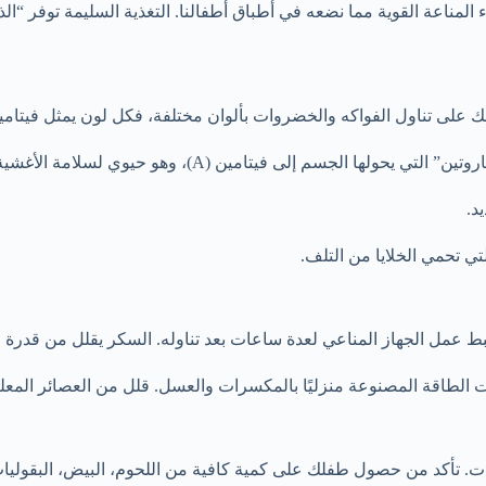
ناء المناعة القوية مما نضعه في أطباق أطفالنا. التغذية السليمة توفر “ال
ك على تناول الفواكه والخضروات بألوان مختلفة، فكل لون يمثل فيتام
لى فيتامين (A)، وهو حيوي لسلامة الأغشية المخاطية في الأنف والحلق، والتي تعد خط الدفاع الأول ضد الجراثيم.
ي تحمي الخلايا من التلف.
مل الجهاز المناعي لعدة ساعات بعد تناوله. السكر يقلل من قدرة خلايا 
 الطاقة المصنوعة منزليًا بالمكسرات والعسل. قلل من العصائر المعلبة و
ت. تأكد من حصول طفلك على كمية كافية من اللحوم، البيض، البقوليا