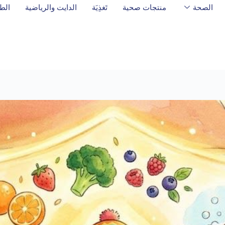
الصحة
منتجات صحية
تَغذِيَة
الدايت والرياضية
الط