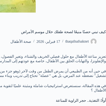
كيف تبني حصنًا منيعًا لصحة طفلك خلال موسم الأمراض
thaqafnafsaknet
17 فبراير، 2026
صحة الأطفال
تعزيز مناعة الأطفال مع حلول فصلي الخريف والشتاء، وتغير الفصول، حيث
والإنفلونزا، والتهابات الحلق بين الأطفال، خاصة مع عودتهم إلى المدار
في حين أنه من الطبيعي أن يمرض الطفل من وقت لآخر (وهو جزء من تدر
تشغيل” نضغطه عند المرض، بل هي “عضلة” تحتاج إلى تدريب وبناء مست
في هذه المقالة، سنستعرض استراتيجيات شاملة ومثبتة علميًا لتقوية م
الأطفال ؟
أولًا: التغذية.. حجر الزاوية للمناعة