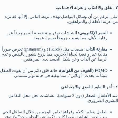
٣. القلق والاكتئاب والعزلة الاجتماعية
على الرغم من أن وسائل التواصل تهدف لربط الناس، إلا أنها قد تزيد
من عزلة الأطفال والمراهقين.
التنمر الإلكتروني:
الشاشات توفر بيئة خصبة للتنمر بعيداً عن
رقابة الأهل، مما يسبب جروحاً نفسية عميقة.
مقارنة الذات:
منصات مثل (TikTok) و (Instagram) تعرض صوراً
مثالية غير واقعية لحياة الآخرين، مما يزرع شعوراً بالنقص وعدم
الرضا عن الذات وعن شكل الجسد لدى المراهقين.
FOMO (الخوف من الفوات):
حالة قلق دائم من أن يفوت الطفل
شيئاً ما يحدث “أونلاين”، مما يبقيه في حالة توتر مستمر.
٤. تأخر التطور اللغوي والاجتماعي
عند الأطفال الصغار (دون 3 سنوات)، الشاشات تحل محل التفاعل
البشري الضروري.
الطفل يتعلم الكلام وقراءة تعابير الوجه من خلال التفاعل الحي
مع والديه. الشاشة، مهما كانت ذكية، هي “اتجاه واحد” ولا توفر