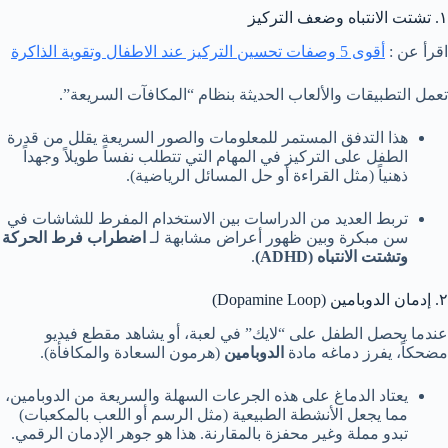
١. تشتت الانتباه وضعف التركيز
اقرأ عن :
أقوى 5 وصفات تحسين التركيز عند الاطفال وتقوية الذاكرة
تعمل التطبيقات والألعاب الحديثة بنظام “المكافآت السريعة”.
هذا التدفق المستمر للمعلومات والصور السريعة يقلل من قدرة
الطفل على التركيز في المهام التي تتطلب نفساً طويلاً وجهداً
ذهنياً (مثل القراءة أو حل المسائل الرياضية).
تربط العديد من الدراسات بين الاستخدام المفرط للشاشات في
سن مبكرة وبين ظهور أعراض مشابهة لـ
اضطراب فرط الحركة
وتشتت الانتباه (ADHD)
.
٢. إدمان الدوبامين (Dopamine Loop)
عندما يحصل الطفل على “لايك” في لعبة، أو يشاهد مقطع فيديو
مضحكاً، يفرز دماغه مادة
الدوبامين
(هرمون السعادة والمكافأة).
يعتاد الدماغ على هذه الجرعات السهلة والسريعة من الدوبامين،
مما يجعل الأنشطة الطبيعية (مثل الرسم أو اللعب بالمكعبات)
تبدو مملة وغير محفزة بالمقارنة. هذا هو جوهر الإدمان الرقمي.