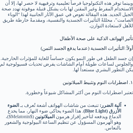
وبينما توفر هذه التكنولوجيا فرصاً تعليمية وترفيهية لا حصر لها، إلا أن
الاستخدام المفرط وغير المقنن لها بات يشكل قنبلة موقوتة تهدد صحة
الجيل الجديد. هذه المقالة تغوص في عمق الآثار الجانبية لهذا “الوباء
الصامت”، محللةً التأثيرات الجسدية والنفسية، ومقدمةً خارطة طريق
للأهل لاستعادة التوازن.
تأثير الهواتف الذكية على صحة الأطفال
أولاً: التأثيرات الجسدية (عندما يدفع الجسد الثمن)
إن جسد الطفل في طور النمو يكون حساساً للغاية للمؤثرات الخارجية.
والجلوس لساعات طويلة أمام الشاشات يفرض تحديات فسيولوجية لم
يكن التطور البشري مستعداً لها.
١. اضطرابات النوم وتثبيط الميلاتونين
تعتبر اضطرابات النوم من أكثر المشاكل شيوعاً وخطورة.
آلية الضرر:
تنبعث من شاشات الهواتف أشعة تُعرف بـ
الضوء
الأزرق (Blue Light)
. هذا الضوء يحاكي ضوء النهار، مما يخدع
الدماغ ويدفعه لتأخير إفراز هرمون
الميلاتونين
(
$Melatonin$
)،
وهو الهرمون المسؤول عن تنظيم الساعة البيولوجية والشعور
بالنعاس.