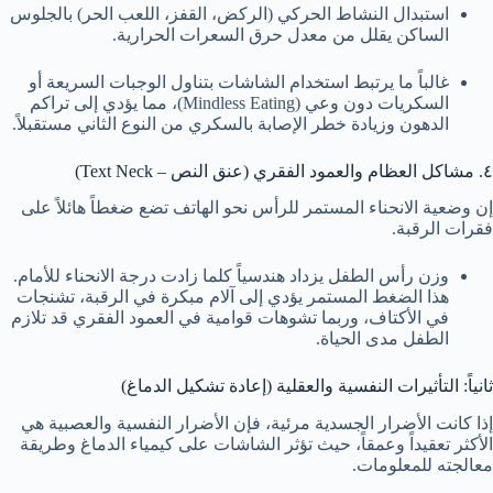
استبدال النشاط الحركي (الركض، القفز، اللعب الحر) بالجلوس
الساكن يقلل من معدل حرق السعرات الحرارية.
غالباً ما يرتبط استخدام الشاشات بتناول الوجبات السريعة أو
السكريات دون وعي (Mindless Eating)، مما يؤدي إلى تراكم
الدهون وزيادة خطر الإصابة بالسكري من النوع الثاني مستقبلاً.
٤. مشاكل العظام والعمود الفقري (عنق النص – Text Neck)
إن وضعية الانحناء المستمر للرأس نحو الهاتف تضع ضغطاً هائلاً على
فقرات الرقبة.
وزن رأس الطفل يزداد هندسياً كلما زادت درجة الانحناء للأمام.
هذا الضغط المستمر يؤدي إلى آلام مبكرة في الرقبة، تشنجات
في الأكتاف، وربما تشوهات قوامية في العمود الفقري قد تلازم
الطفل مدى الحياة.
ثانياً: التأثيرات النفسية والعقلية (إعادة تشكيل الدماغ)
إذا كانت الأضرار الجسدية مرئية، فإن الأضرار النفسية والعصبية هي
الأكثر تعقيداً وعمقاً، حيث تؤثر الشاشات على كيمياء الدماغ وطريقة
معالجته للمعلومات.