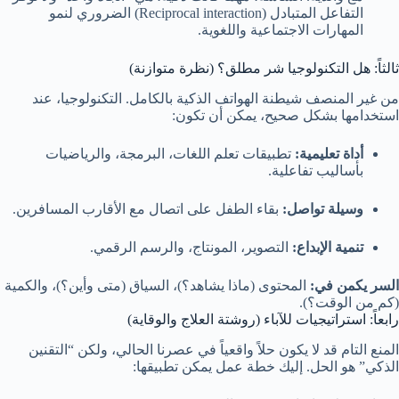
التفاعل المتبادل (Reciprocal interaction) الضروري لنمو
المهارات الاجتماعية واللغوية.
ثالثاً: هل التكنولوجيا شر مطلق؟ (نظرة متوازنة)
من غير المنصف شيطنة الهواتف الذكية بالكامل. التكنولوجيا، عند
استخدامها بشكل صحيح، يمكن أن تكون:
أداة تعليمية:
تطبيقات تعلم اللغات، البرمجة، والرياضيات
بأساليب تفاعلية.
وسيلة تواصل:
بقاء الطفل على اتصال مع الأقارب المسافرين.
تنمية الإبداع:
التصوير، المونتاج، والرسم الرقمي.
السر يكمن في:
المحتوى (ماذا يشاهد؟)، السياق (متى وأين؟)، والكمية
(كم من الوقت؟).
رابعاً: استراتيجيات للآباء (روشتة العلاج والوقاية)
المنع التام قد لا يكون حلاً واقعياً في عصرنا الحالي، ولكن “التقنين
الذكي” هو الحل. إليك خطة عمل يمكن تطبيقها: