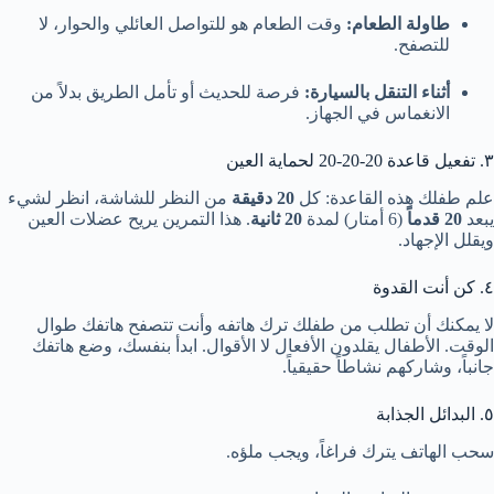
طاولة الطعام:
وقت الطعام هو للتواصل العائلي والحوار، لا
للتصفح.
أثناء التنقل بالسيارة:
فرصة للحديث أو تأمل الطريق بدلاً من
الانغماس في الجهاز.
٣. تفعيل قاعدة 20-20-20 لحماية العين
علم طفلك هذه القاعدة: كل
20 دقيقة
من النظر للشاشة، انظر لشيء
يبعد
20 قدماً
(6 أمتار) لمدة
20 ثانية
. هذا التمرين يريح عضلات العين
ويقلل الإجهاد.
٤. كن أنت القدوة
لا يمكنك أن تطلب من طفلك ترك هاتفه وأنت تتصفح هاتفك طوال
الوقت. الأطفال يقلدون الأفعال لا الأقوال. ابدأ بنفسك، وضع هاتفك
جانباً، وشاركهم نشاطاً حقيقياً.
٥. البدائل الجذابة
سحب الهاتف يترك فراغاً، ويجب ملؤه.