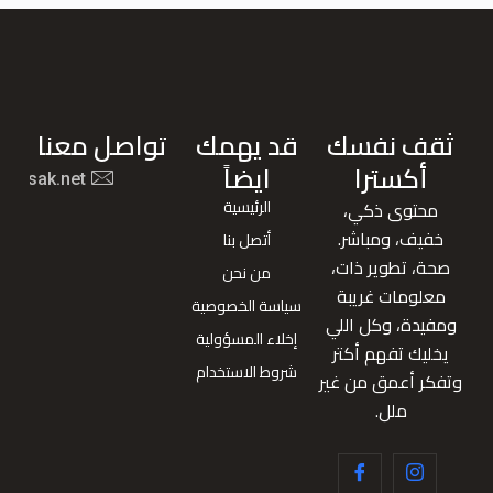
ثقف نفسك
قد يهمك
تواصل معنا
أكسترا
ايضاً
nafsak.net
الرئيسية
محتوى ذكي،
خفيف، ومباشر.
أتصل بنا
صحة، تطوير ذات،
من نحن
معلومات غريبة
سياسة الخصوصية
ومفيدة، وكل اللي
إخلاء المسؤولية
يخليك تفهم أكتر
شروط الاستخدام
وتفكر أعمق من غير
ملل.