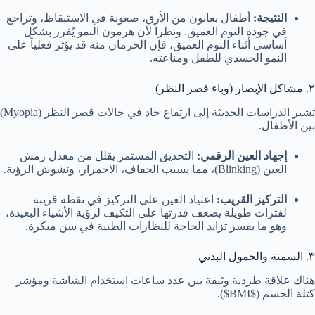
النتيجة:
أطفال يعانون من الأرق، صعوبة في الاستيقاظ، وتراجع
في جودة النوم العميق. ونظراً لأن هرمون النمو يُفرز بشكل
أساسي أثناء النوم العميق، فإن الحرمان منه قد يؤثر فعلياً على
النمو الجسدي للطفل ومناعته.
٢. مشاكل الإبصار (وباء قصر النظر)
تشير الدراسات الحديثة إلى ارتفاع حاد في حالات قصر النظر (Myopia)
بين الأطفال.
إجهاد العين الرقمي:
التحديق المستمر يقلل من معدل رمش
العين (Blinking)، مما يسبب الجفاف، الاحمرار، وتشوش الرؤية.
التركيز القريب:
اعتياد العين على التركيز في نقطة قريبة
لفترات طويلة يضعف قدرتها على التكيف لرؤية الأشياء البعيدة،
وهو ما يفسر تزايد الحاجة للنظارات الطبية في سن مبكرة.
٣. السمنة والخمول البدني
هناك علاقة طردية وثيقة بين عدد ساعات استخدام الشاشة ومؤشر
كتلة الجسم (
$BMI$
).