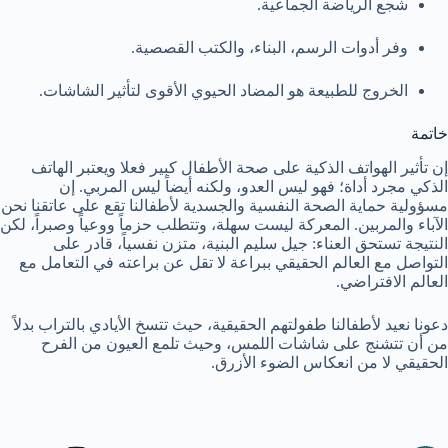
شجع الرياضة الجماعية.
وفر أدوات الرسم، البناء، والكتب القصصية.
الخروج للطبيعة هو المضاد الحيوي الأقوى لتأثير الشاشات.
خاتمة
إن تأثير الهواتف الذكية على صحة الأطفال كبير فعلا ويعتبر الهاتف
الذكي مجرد أداة؛ فهو ليس العدو، ولكنه أيضاً ليس المربي. إن
مسؤولية حماية الصحة النفسية والجسدية لأطفالنا تقع على عاتقنا نحن
الآباء والمربين. المعركة ليست سهلة، وتتطلب حزماً ووعياً وصبراً، لكن
النتيجة تستحق العناء: جيل سليم البنية، متزن نفسياً، قادر على
التواصل مع العالم الحقيقي ببراعة لا تقل عن براعته في التعامل مع
العالم الافتراضي.
دعونا نعيد لأطفالنا طفولتهم الحقيقية، حيث تتسخ الأيادي بالتراب بدلاً
من أن تتشنج على شاشات اللمس، وحيث تلمع العيون من الفرح
الحقيقي لا من انعكاس الضوء الأزرق.