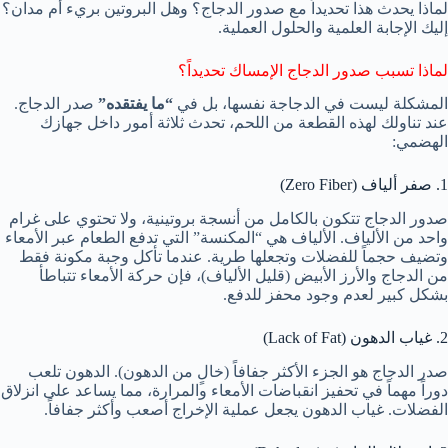
لماذا يحدث هذا تحديداً مع صدور الدجاج؟ وهل البروتين بريء أم مدان؟
إليك الإجابة العلمية والحلول العملية.
لماذا تسبب صدور الدجاج الإمساك تحديداً؟
المشكلة ليست في الدجاجة نفسها، بل في
“ما يفتقده”
صدر الدجاج.
عند تناولك لهذه القطعة من اللحم، تحدث ثلاثة أمور داخل جهازك
الهضمي:
1. صفر ألياف (Zero Fiber)
صدور الدجاج تتكون بالكامل من أنسجة بروتينية، ولا تحتوي على غرام
واحد من الألياف. الألياف هي “المكنسة” التي تدفع الطعام عبر الأمعاء
وتضيف حجماً للفضلات وتجعلها طرية. عندما تأكل وجبة مكونة فقط
من الدجاج والأرز الأبيض (قليل الألياف)، فإن حركة الأمعاء تتباطأ
بشكل كبير لعدم وجود محفز للدفع.
2. غياب الدهون (Lack of Fat)
صدر الدجاج هو الجزء الأكثر جفافاً (خالٍ من الدهون). الدهون تلعب
دوراً مهماً في تحفيز انقباضات الأمعاء والمرارة، مما يساعد على انزلاق
الفضلات. غياب الدهون يجعل عملية الإخراج أصعب وأكثر جفافاً.