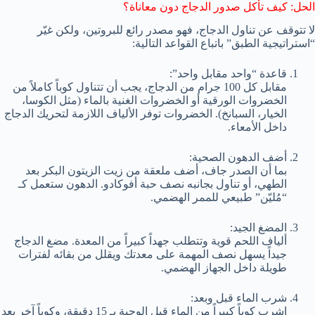
الحل: كيف تأكل صدور الدجاج دون معاناة؟
لا تتوقف عن تناول الدجاج، فهو مصدر رائع للبروتين، ولكن غيّر
“استراتيجية الطبق” باتباع القواعد التالية:
قاعدة “واحد مقابل واحد”:
مقابل كل 100 جرام من الدجاج، يجب أن تتناول كوباً كاملاً من
الخضروات الورقية أو الخضروات الغنية بالماء (مثل الكوسا،
الخيار، السبانخ). الخضروات توفر الألياف اللازمة لتحريك الدجاج
داخل الأمعاء.
أضف الدهون الصحية:
بما أن الصدر جاف، أضف ملعقة من زيت الزيتون البكر بعد
الطهي، أو تناول بجانبه نصف حبة أفوكادو. الدهون ستعمل كـ
“مُليّن” طبيعي للممر الهضمي.
المضغ الجيد:
ألياف اللحم قوية وتتطلب جهداً كبيراً من المعدة. مضغ الدجاج
جيداً يسهل نصف المهمة على معدتك ويقلل من بقائه لفترات
طويلة داخل الجهاز الهضمي.
شرب الماء قبل وبعد:
اشرب كوباً كبيراً من الماء قبل الوجبة بـ 15 دقيقة، وكوباً آخر بعد