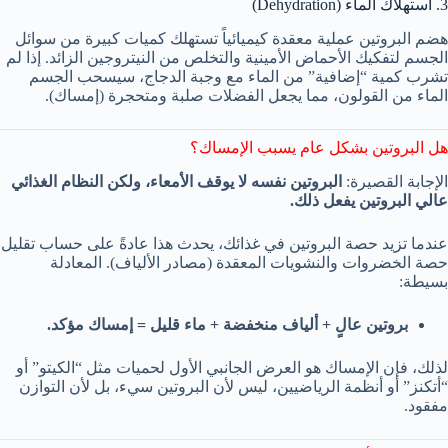
3. استهلاك الماء (Dehydration)
هضم البروتين عملية معقدة كيميائياً تستهلك كميات كبيرة من سوائل
الجسم لتفكيك الأحماض الأمينية والتخلص من النيتروجين الزائد. إذا لم
تشرب كمية “إضافية” من الماء مع وجبة الدجاج، سيسحب الجسم
الماء من القولون، مما يجعل الفضلات صلبة ومتحجرة (إمساك).
هل البروتين بشكل عام يسبب الإمساك؟
الإجابة القصيرة:
البروتين نفسه لا يوقف الأمعاء، ولكن النظام الغذائي
عالي البروتين يفعل ذلك.
عندما تزيد حصة البروتين في غذائك، يحدث هذا عادةً على حساب تقليل
حصة الخضروات والنشويات المعقدة (مصادر الألياف). المعادلة
بسيطة:
بروتين عالٍ + ألياف منخفضة + ماء قليل = إمساك مؤكد.
لذلك، فإن الإمساك هو العرض الجانبي الأول لحميات مثل “الكيتو” أو
“أتكنز” أو أنظمة الرياضيين، ليس لأن البروتين سيء، بل لأن التوازن
مفقود.