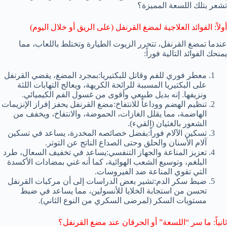
تشعر بتلك اللسعة المميزة؟
أولاً: الفوائد العلاجية لمضغ القرنفل (على الريق أو خلال اليوم)
عندما تمضغ القرنفل، تتحرر الزيوت الطيارة وتختلط باللعاب، مما
يمنحك الفوائد التالية فوراً:
معطر فوري للفم وقاتل للبكتيريا:بمجرد المضغ، يقضي القرنفل
على البكتيريا المسببة للرائحة الكريهة، ويعالج التهابات اللثة
ونزيفها. إنه بديل طبيعي وأقوى من غسول الفم الكيميائي.
تنظيم الهضم ووداعاً للانتفاخ:مضغ القرنفل يحفز إفراز الإنزيمات
الهاضمة، مما يقلل الغازات، الحموضة، والانتفاخ، ويخفف من
الشعور بالغثيان (القيء).
تسكين الآلام فوراً:بفضل خصائصه المخدرة، يساعد في تسكين
آلام الأسنان والحلق وحتى الصداع الناتج عن التوتر.
تعزيز المناعة والجهاز التنفسي:يساعد في تخفيف السعال، طرد
البلغم، وتوسيع الشعب الهوائية، كما أنه غني بمضادات الأكسدة
التي تقوي المناعة ضد الفيروسات.
ضبط سكر الدم:تشير بعض الدراسات إلى أن مركبات القرنفل
تحسن من استجابة الخلايا للأنسولين، مما يساعد في ضبط
مستويات السكر (لمرضى السكري من النوع الثاني).
ثانياً: ما سر “اللسعة” أو الحرقان عند مضغ القرنفل؟