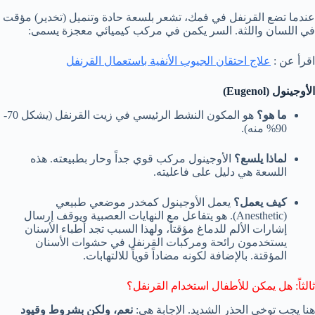
عندما تضع القرنفل في فمك، تشعر بلسعة حادة وتنميل (تخدير) مؤقت
في اللسان واللثة. السر يكمن في مركب كيميائي معجزة يسمى:
اقرأ عن :
علاج احتقان الجيوب الأنفية باستعمال القرنفل
الأوجينول (Eugenol)
ما هو؟
هو المكون النشط الرئيسي في زيت القرنفل (يشكل 70-
90% منه).
لماذا يلسع؟
الأوجينول مركب قوي جداً وحار بطبيعته. هذه
اللسعة هي دليل على فاعليته.
كيف يعمل؟
يعمل الأوجينول كمخدر موضعي طبيعي
(Anesthetic). هو يتفاعل مع النهايات العصبية ويوقف إرسال
إشارات الألم للدماغ مؤقتاً، ولهذا السبب تجد أطباء الأسنان
يستخدمون رائحة ومركبات القرنفل في حشوات الأسنان
المؤقتة. بالإضافة لكونه مضاداً قوياً للالتهابات.
ثالثاً: هل يمكن للأطفال استخدام القرنفل؟
هنا يجب توخي الحذر الشديد. الإجابة هي:
نعم، ولكن بشروط وقيود