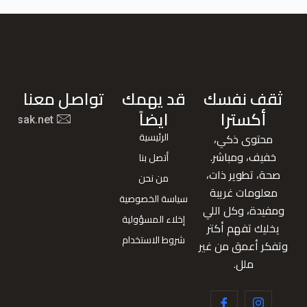
ثقف نفسك
قد يهمك
تواصل معنا
أكسترا
ايضاً
nafsak.net
الرئيسية
محتوى ذكي،
خفيف، ومباشر.
أتصل بنا
صحة، تطوير ذات،
من نحن
معلومات غريبة
سياسة الخصوصية
ومفيدة، وكل اللي
إخلاء المسؤولية
يخليك تفهم أكتر
شروط الاستخدام
وتفكر أعمق من غير
ملل.